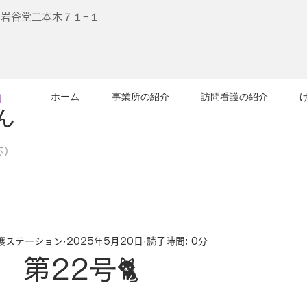
江刺岩谷堂二本木７１−１
ョ
ホーム
事業所の紹介
訪問看護の紹介
ん
応）
護ステーション
2025年5月20日
読了時間: 0分
 第22号🐈