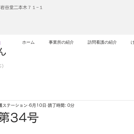
江刺岩谷堂二本木７１−１
ョ
ホーム
事業所の紹介
訪問看護の紹介
ん
応）
護ステーション
6月10日
読了時間: 0分
第34号