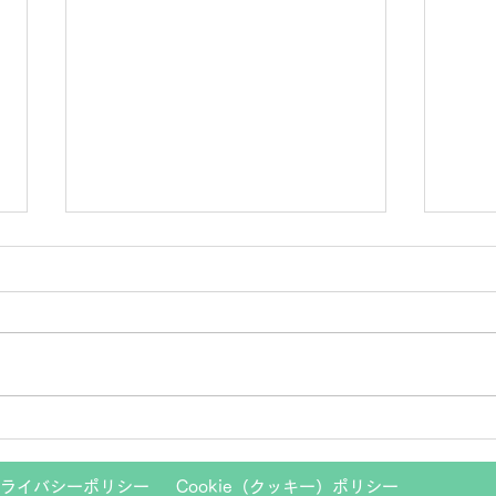
げん
お知らせ：お盆休み8月13日
～８月16日になります。
ライバシーポリシー
Cookie（クッキー）ポリシー