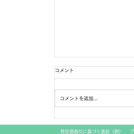
コメント
コメントを追加…
げんき玉 第36号 夏のフ
レイル予防
特定商取引に基づく表記（例）
プ